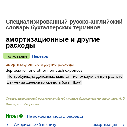
Специализированный русско-английский
словарь бухгалтерских терминов
амортизационные и другие
расходы
Толкование
Перевод
амортизационные и другие расходы
depreciation and other non-cash expenses
Не требующие денежных выплат - используются при расчете
движения денежных средств (cash flow)
Специализированный русско-английский словарь бухгалтерских терминов
.
А. В.
Чмель, А. В. Андрюшин
.
Игры ⚽
Поможем написать реферат
Американский институт
амортизация